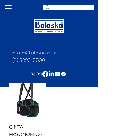
balaska@balaska.com.br
(11) 3322-5500
MAZOLA
CINTA
ERGONOMICA