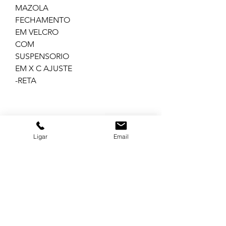
MAZOLA
FECHAMENTO
EM VELCRO
COM
SUSPENSORIO
EM X C AJUSTE
-RETA
GRUPO BALASKA
Ligar
Email
MATRIZ
(11) 3322-5500
balaska@balaska.com.br
Estrada Água Chata 3050
Guarulhos São Paulo | Brasil
Empresa
CAMAÇARI BA
Produtos
(71) 3644-5000
Serviços
ba@balaska.com.br
RUA D S/N LOTE 02 POLO PLASTIC