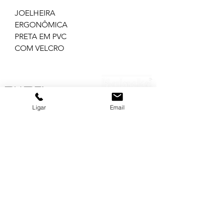
JOELHEIRA
ERGONÔMICA
PRETA EM PVC
COM VELCRO
GRUPO BALASKA
MATRIZ
Ligar
Email
(11) 3322-5500
balaska@balaska.com.br
Estrada Água Chata 3050
Guarulhos São Paulo | Brasil
Empresa
CAMAÇARI BA
Produtos
(71) 3644-5000
Serviços
ba@balaska.com.br
RUA D S/N LOTE 02 POLO PLASTIC
Informativo
Camaçari Bahia | Brasil
International
Contato