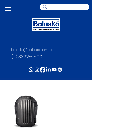
balaska@balaska.com.br
(11) 3322-5500
MAZOTA