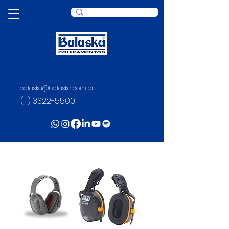
balaska@balaska.com.br
(11) 3322-5500
PROTEÇÃO AUDITIVA