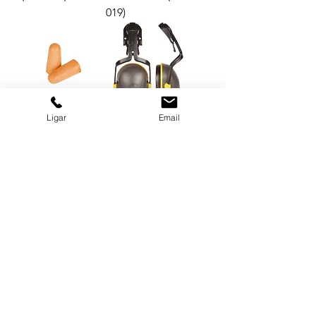
019)
Ligar
Email
PROTETOR
PROTETOR
AUDITIVO
AUDITIVO TIPO
QUANTUM
CONCHA L-
FOAM SEM
340C - 18/19 DB
CORDAO - 17
900487
DB 901569
Ver mais
GRUPO BALASKA