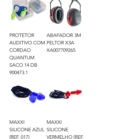
PROTETOR
ABAFADOR 3M
AUDITIVO COM
PELTOR X3A
CORDAO
XA007709265
QUANTUM
SACO 14 DB
900473.1
MAXXI
MAXXI
SILICONE AZUL
SILICONE
(REF. 017)
VERMELHO (REF.