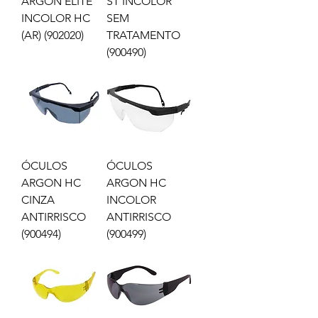
ARGON ELITE
ST INCOLOR
INCOLOR HC
SEM
(AR) (902020)
TRATAMENTO
(900490)
ÓCULOS
ÓCULOS
ARGON HC
ARGON HC
CINZA
INCOLOR
ANTIRRISCO
ANTIRRISCO
(900494)
(900499)