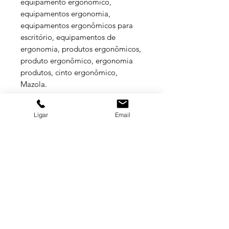
equipamento ergonômico,
equipamentos ergonomia,
equipamentos ergonômicos para
escritório, equipamentos de
ergonomia, produtos ergonômicos,
produto ergonômico, ergonomia
produtos, cinto ergonômico,
Mazola.
Ligar
Email
ESPECIFICAÇÕES TÉCNICAS
Faixa/ cinturão lombar/abdominal
com a parte das costas em duplo
tecido resistente, barbatanas de ABS,
parte frontal em fitas de elástico para
GRUPO BALASKA
ajuste, fechamento em velcro,
suspensório em X com fivelas de
ajuste e acabamento em viés.
MATRIZ
(11) 3322-5500
Aprovado para: Quando os
balaska@balaska.com.br