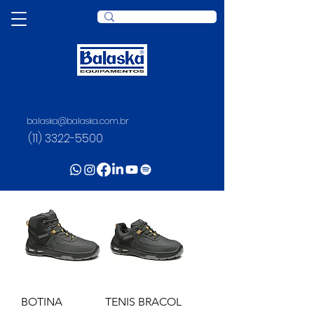
balaska@balaska.com.br
(11) 3322-5500
BRACOL
BOTINA
TENIS BRACOL