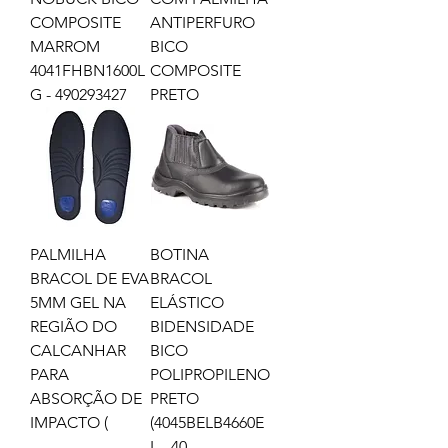
COMPOSITE
ANTIPERFURO
MARROM
BICO
4041FHBN1600L
COMPOSITE
G - 490293427
PRETO
PALMILHA
BOTINA
BRACOL DE EVA
BRACOL
5MM GEL NA
ELÁSTICO
REGIÃO DO
BIDENSIDADE
CALCANHAR
BICO
PARA
POLIPROPILENO
ABSORÇÃO DE
PRETO
IMPACTO (
(4045BELB4660E
L - 40