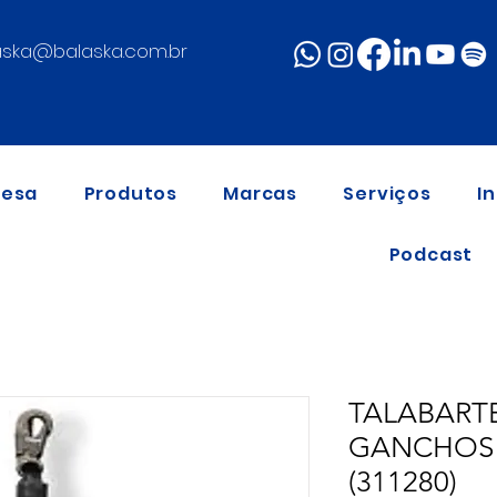
aska@balaska.com.br
resa
Produtos
Marcas
Serviços
I
Podcast
TALABART
GANCHOS 
(311280)