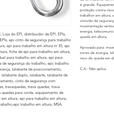
é grande. Equipamen
proteção contra ris
trabalhor em altura,
cinturão de seguranç
movimentação vertica
energia, telecomunic
I, Loja do EPI, distribuidor de EPI, EPIs,
queda em altura.
 EPIs,
epi cinto de segurança para trabalho
ura, epi para trabalho em altura nr 35, epi
Aprovado para: movim
tura, ficha de epi para trabalho em altura,
torres de energia, t
al para trabalho em altura, epi para
risco de queda em al
s de segurança do trabalho, epc trabalho
C.A.: Não aplica.
gurança, talabarte de posicionamento,
l, talabarte duplo, talabarte, talabarte de
onamento, cinto de segurança com
das, travaquedas, trava quedas, trava
ava quedas para corda, equipamento de
 em altura, epi para trabalho em altura,
abalho,epc trabalho em altura, MSA.