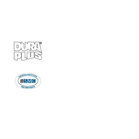
Empresa
Produto
GRUPO BALASKA
Calçados de pr
Capacetes de p
Cremes de pro
Chuveiro e Lava
Descartáve
Detectores d
Emergência e Proteç
Ergonomi
Estiletes
Impermeáve
Luvas e Mang
Proteção Audi
Proteção em A
Proteção Respir
Proteção Vis
Roupas de Pro
Sinalizaçã
Solda e Fac