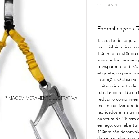
SKU: 14 6030
Especificações T
Talabarte de seguran
material sintético c
1,0mm e resistência 
absorvedor de energi
transparente e duráv
etiqueta, o que aumen
inspeção. O absorved
limitar o impacto de
tubular com elástico 
*IMAGEM MERAMENTE ILUSTRATIVA
reduzir o compriment
mesmo estiver em de
fabricados em alumí
abertura de 110mm e
em aço, com abertur
110mm são desenvolv
de se trabalhar com