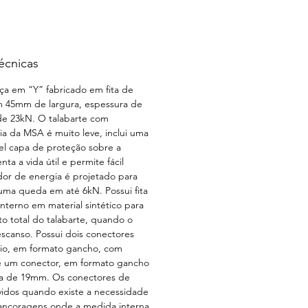
écnicas
ça em “Y” fabricado em fita de
om 45mm de largura, espessura de
de 23kN. O talabarte com
a da MSA é muito leve, inclui uma
el capa de proteção sobre a
ta a vida útil e permite fácil
or de energia é projetado para
 uma queda em até 6kN. Possui fita
interno em material sintético para
o total do talabarte, quando o
scanso. Possui dois conectores
nio, em formato gancho, com
 um conector, em formato gancho
a de 19mm. Os conectores de
idos quando existe a necessidade
 ancoragens onde a medida interna