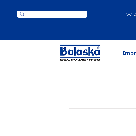
bal
Emp