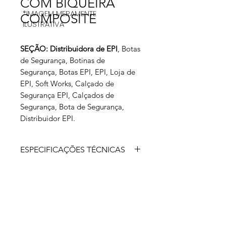
COM BIQUEIRA
*IMAGEM MERAMENTE
COMPOSITE
ILUSTRATIVA
SEÇÃO: Distribuidora de EPI
, Botas
de Segurança, Botinas de
Segurança, Botas EPI, EPI, Loja de
EPI, Soft Works, Calçado de
Segurança EPI, Calçados de
Segurança, Bota
de Segurança
,
Distribuidor EPI.
ESPECIFICAÇÕES TÉCNICAS
Calçado de proteção com biqueira
de composite, tipo sapato, fechado
na parte do calcanhar e na parte
superior, confeccionado em EVA na
cor marinho, preta, branca e bege,
solado de EVA e borracha