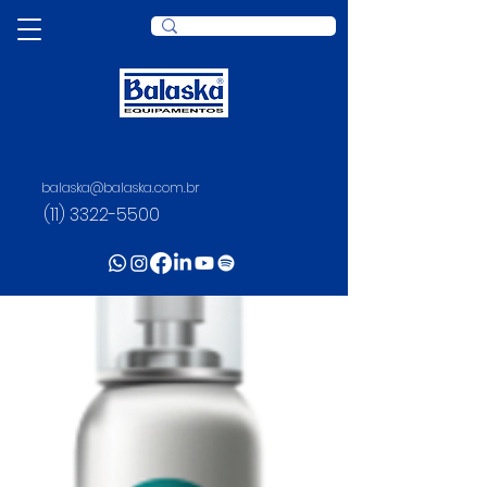
balaska@balaska.com.br
(11) 3322-5500