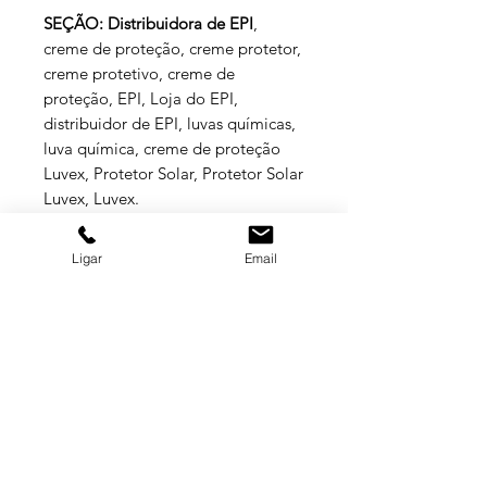
SEÇÃO: Distribuidora de EPI
,
creme de proteção
, creme protetor,
creme protetivo, creme de
proteção, EPI, Loja do EPI,
distribuidor de EPI, luvas químicas,
luva química, creme de proteção
Luvex, Protetor Solar, Protetor Solar
Luvex, Luvex.
Ligar
Email
ESPECIFICAÇÕES TÉCNICAS
Protetor Solar Luvex UV FPS 60
proporciona uma alta proteção a ação
nociva aos raios ultravioleta dos tipos
UVA e UVB, protege também contra
GRUPO BALASKA
queimaduras provocadas pela
radiação UVB. Produto de fácil
aplicação e rápida absorção, com
MATRIZ
toque seco, promove maciez e
(11) 3322-5500