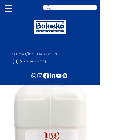
balaska@balaska.com.br
(11) 3322-5500