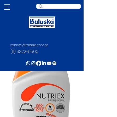
balaska@balaska.com.br
(11) 3322-5500