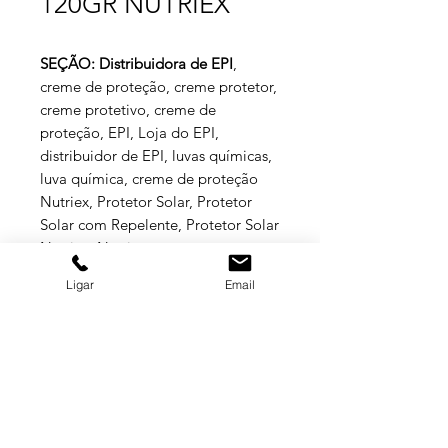
120GR NUTRIEX
SEÇÃO: Distribuidora de EPI
,
creme de proteção, creme protetor,
creme protetivo, creme de
proteção, EPI, Loja do EPI,
distribuidor de EPI, luvas químicas,
luva química, creme de proteção
Nutriex, Protetor Solar, Protetor
Solar com Repelente, Protetor Solar
Nutriex, Nutriex.
Ligar
Email
ESPECIFICAÇÕES TÉCNICAS
O PROTETOR SOLAR FPS 30
REPELENTE NUTRIEX PROFISSIONAL
oferece alta proteção à pele contra os
efeitos nocivos da radiação solar,
GRUPO BALASKA
prevenindo as queimaduras solares,