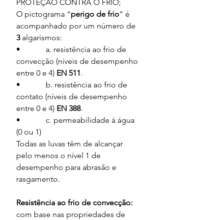
PROTEÇÃO CONTRA O FRIO;
O pictograma “
perigo de frio
” é 
acompanhado por um número de 
3
 algarismos:
•             a. resistência ao frio de 
convecção (níveis de desempenho 
entre 0 e 4) 
EN 511
.
•             b. resistência ao frio de 
contato (níveis de desempenho 
entre 0 e 4) 
EN 388
.
•             c. permeabilidade à água 
(0 ou 1)
Todas as luvas têm de alcançar 
pelo menos o nível 1 de 
desempenho para abrasão e 
rasgamento.
Resistência ao frio de convecção:
com base nas propriedades de 