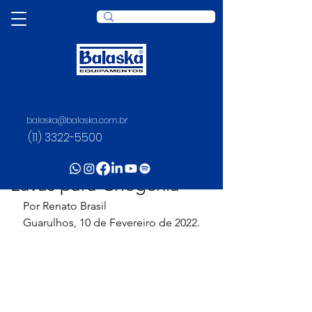
balaska@balaska.com.br
Post
(11) 3322-5500
Juliana Rosario
30 de nov. de 2022
2 min de leitura
Luvas para Criogenia
Por Renato Brasil
Guarulhos, 10 de Fevereiro de 2022.