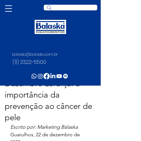
balaska@balaska.com.br
Post
(11) 3322-5500
Juliana Rosario
22 de dez. de 2025
2 min de leitura
Dezembro Laranja: a
importância da
prevenção ao câncer de
pele
Escrito por: Marketing Balaska
Guarulhos, 22 de dezembro de 