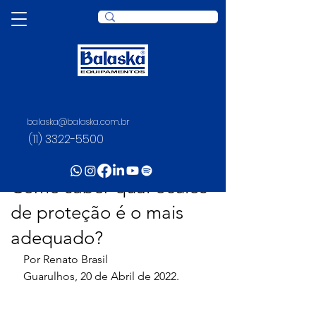
balaska@balaska.com.br
Post
(11) 3322-5500
Juliana Rosario
30 de nov. de 2022
3 min de leitura
Como saber qual óculos
de proteção é o mais
adequado?
Por Renato Brasil
Guarulhos, 20 de Abril de 2022.