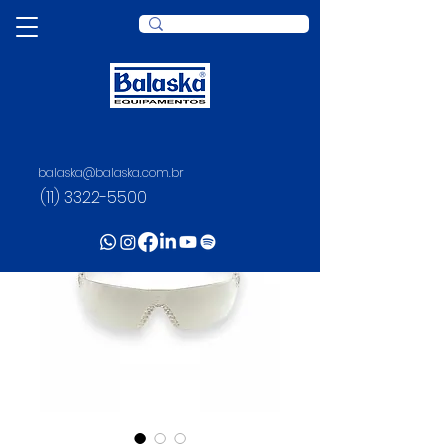
balaska@balaska.com.br
(11) 3322-5500