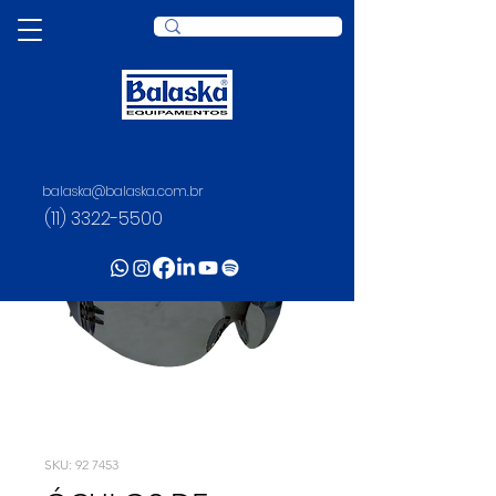
balaska@balaska.com.br
(11) 3322-5500
SKU: 92 7453