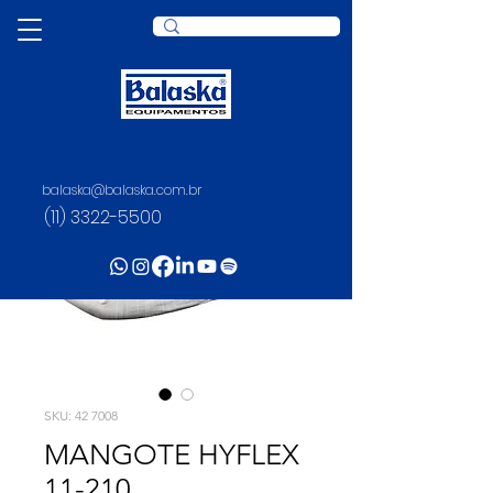
balaska@balaska.com.br
(11) 3322-5500
SKU: 42 7008
MANGOTE HYFLEX
11-210