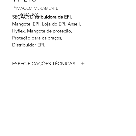
*IMAGEM MERAMENTE
ILUSTRATIVA
SEÇÃO: Distribuidora de EPI
,
Mangote, EPI, Loja do EPI, Ansell,
Hyflex, Mangote de proteção,
Proteção para os braços,
Distribuidor EPI.
ESPECIFICAÇÕES TÉCNICAS
Mangote de segurança
confeccionado com fios de
polietileno, elástico nas pontas para
fixação fabricada com fios resistentes
ao corte da Tecnologia Intercept, que
garante ajuste e conforto ideais.
Punho especialmente tricotado para
oferecer mais desempenho e
segurança