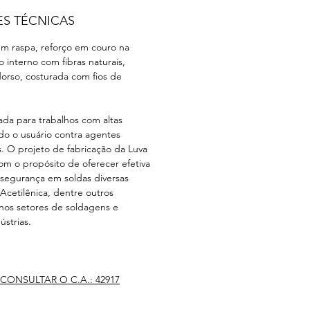
ES TÉCNICAS
m raspa, reforço em couro na
o interno com fibras naturais,
orso, costurada com fios de
ada para trabalhos com altas
o o usuário contra agentes
. O projeto de fabricação da Luva
om o propósito de oferecer efetiva
 segurança em soldas diversas
Acetilênica, dentre outros
 nos setores de soldagens e
strias.
CONSULTAR O C.A.: 42917