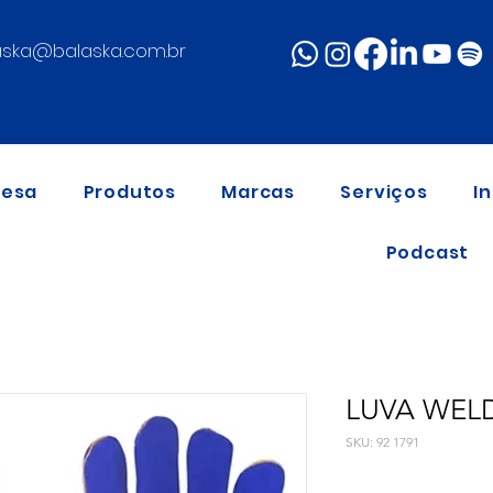
aska@balaska.com.br
resa
Produtos
Marcas
Serviços
I
Podcast
LUVA WEL
SKU: 92 1791