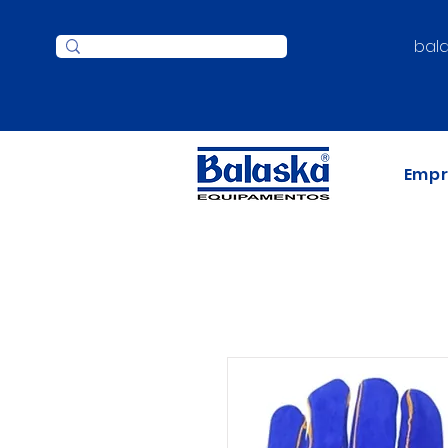
bal
Emp