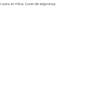
ão para as mãos, Luvas de segurança,
s
Serviços
Informativo
Inter
oteção
Links Úteis
roteção
Notícias
teção
Ponto Seguro
 Olhos
is
e gás
ão Ambiental
a
is
otes
tiva
ltura
atória
ual
teção