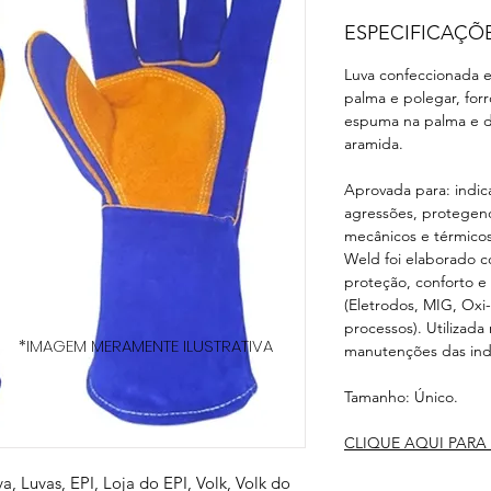
ESPECIFICAÇÕ
Luva confeccionada e
palma e polegar, forr
espuma na palma e d
aramida.
Aprovada para: indic
agressões, protegend
mecânicos e térmicos
Weld foi elaborado c
proteção, conforto e
(Eletrodos, MIG, Oxi-
processos). Utilizada
*IMAGEM MERAMENTE ILUSTRATIVA
manutenções das indú
Tamanho: Único.
CLIQUE AQUI PARA 
va, Luvas, EPI, Loja do EPI, Volk, Volk do