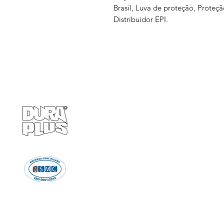
Brasil, Luva de proteção, Proteç
Distribuidor EPI.
Empresa
Produto
GRUPO BALASKA
Calçados de pr
Capacetes de p
Cremes de pro
Chuveiro e Lava
Descartáve
Detectores d
Emergência e Proteç
Ergonomi
Estiletes
Impermeáve
Luvas e Mang
Proteção Audi
Proteção em A
Proteção Respir
Proteção Vis
Roupas de Pro