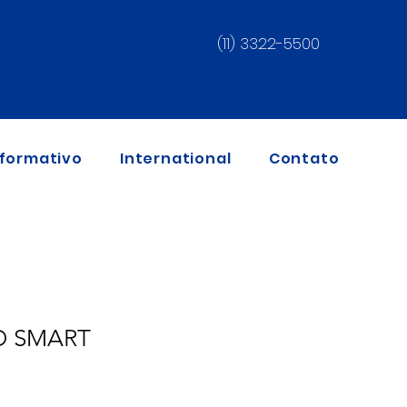
(11) 3322-5500
nformativo
International
Contato
D SMART