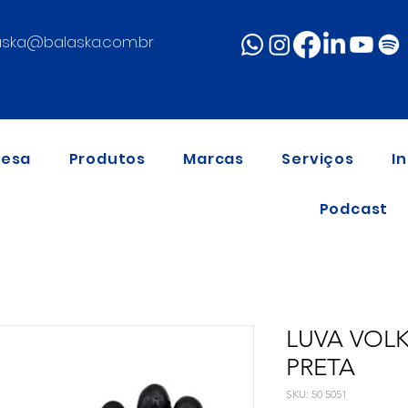
aska@balaska.com.br
resa
Produtos
Marcas
Serviços
I
Podcast
LUVA VOLK
PRETA
SKU: 50 5051