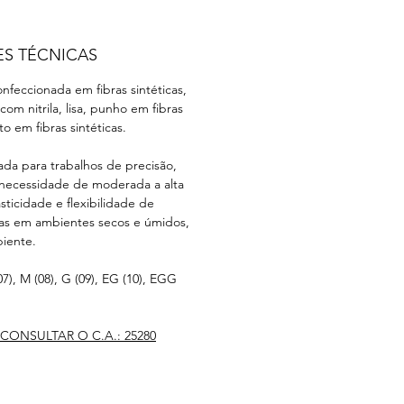
ES TÉCNICAS
nfeccionada em fibras sintéticas,
com nitrila, lisa, punho em fibras
o em fibras sintéticas.
ada para trabalhos de precisão,
 necessidade de moderada a alta
lasticidade e flexibilidade de
das em ambientes secos e úmidos,
iente.
07), M (08), G (09), EG (10), EGG
CONSULTAR O C.A.: 25280