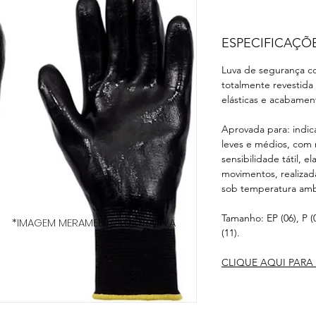
ESPECIFICAÇÕ
Luva de segurança co
totalmente revestida 
elásticas e acabament
Aprovada para: indic
leves e médios, com
sensibilidade tátil, e
movimentos, realiza
sob temperatura amb
Tamanho: EP (06), P (
*IMAGEM MERAMENTE ILUSTRATIVA
(11).
CLIQUE AQUI PARA 