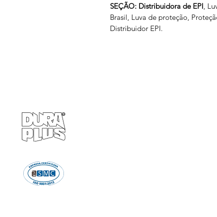
SEÇÃO: Distribuidora de EPI
, Lu
Brasil, Luva de proteção, Proteç
Distribuidor EPI.
Empresa
Produto
GRUPO BALASKA
Calçados de pr
Capacetes de p
Cremes de pro
Chuveiro e Lava
Descartáve
Detectores d
Emergência e Proteç
Ergonomi
Estiletes
Impermeáve
Luvas e Mang
Proteção Audi
Proteção em A
Proteção Respir
Proteção Vis