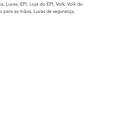
va, Luvas, EPI, Loja do EPI, Volk, Volk do
ão para as mãos, Luvas de segurança,
s
Serviços
Informativo
Inter
oteção
Links Úteis
roteção
Notícias
teção
Ponto Seguro
 Olhos
is
e gás
ão Ambiental
a
is
otes
tiva
ltura
atória
ual