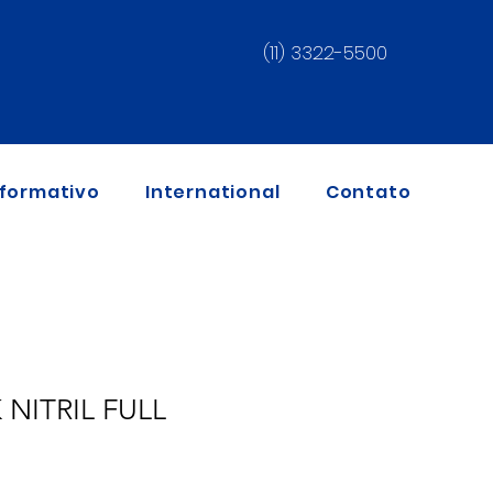
(11) 3322-5500
nformativo
International
Contato
 NITRIL FULL