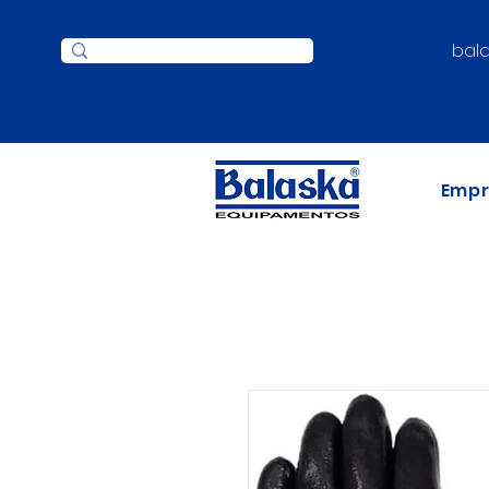
bal
Emp