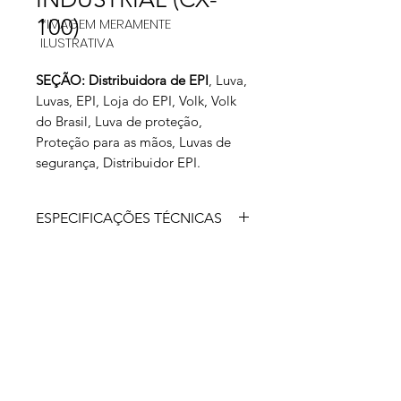
100)
*IMAGEM MERAMENTE
ILUSTRATIVA
SEÇÃO: Distribuidora de EPI
, Luva,
Luvas, EPI, Loja do EPI, Volk, Volk
do Brasil, Luva de proteção,
Proteção para as mãos, Luvas de
segurança, Distribuidor EPI.
ESPECIFICAÇÕES TÉCNICAS
Luva de segurança confeccionada em
borracha natural, com pó
bioadsorvível, ambidestra e superfície
lisa.
Aprovada para: usos gerais para
trabalhos leves e médios, protegendo
o usuário em operações, como