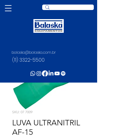
balaska@balaska.com.br
(11) 3322-5500
SKU: 07 7009
LUVA ULTRANITRIL
AF-15