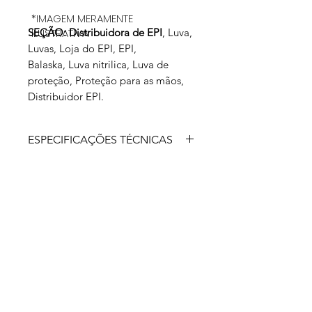
*IMAGEM MERAMENTE
SEÇÃO: Distribuidora de EPI
ILUSTRATIVA
, Luva,
Luvas, Loja do EPI, EPI,
Balaska, Luva nitrilica, Luva de
proteção, Proteção para as mãos,
Distribuidor EPI.
ESPECIFICAÇÕES TÉCNICAS
Luva de segurança confeccionada em
borracha nitrílica, com revestimeto
interno de flocos de algodão.
Aprovado para: proteção das mãos
do usuário contra agentes abrasivos,
escoriantes, cortantes e perfurantes e
contra agentes químicos (álcoois
primários (a), hidrocarbonetos
saturados (j), Bases inorgânicas (k),