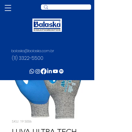
balaska@balaska.com.br
(11) 3322-5500
SKU: 19 5006
LUVA ULTRA TECH