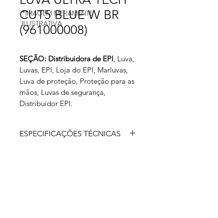
CUT5 BLUE W BR
*IMAGEM MERAMENTE
ILUSTRATIVA
(961000008)
SEÇÃO: Distribuidora de EPI
, Luva,
Luvas, EPI, Loja do EPI, Marluvas,
Luva de proteção, Proteção para as
mãos, Luvas de segurança,
Distribuidor EPI.
ESPECIFICAÇÕES TÉCNICAS
Luva de segurança modelo cinco
dedos, suporte confeccionado com
fios sintéticos de resistência a cortes,
banhada com borracha nitrílica,
acabamento rugoso, punho tricotado
com o mesmo fio.