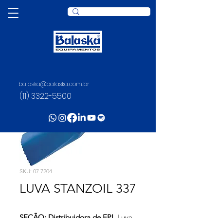
balaska@balaska.com.br
(11) 3322-5500
SKU: 07 7204
LUVA STANZOIL 337
SEÇÃO: Distribuidora de EPI
, Luva,