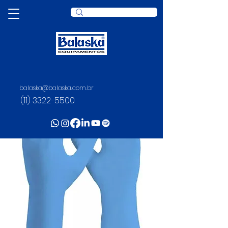
balaska@balaska.com.br
(11) 3322-5500