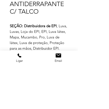
ANTIDERRAPANTE
C/ TALCO
SEÇÃO: Distribuidora de EPI
, Luva,
Luvas, Loja do EPI, EPI, Luva látex,
Mapa, Mucambo, Pro, Luva de
látex, Luva de proteção, Proteção
para as mãos, Distribuidor EPI.
Ligar
Email
ESPECIFICAÇÕES TÉCNICAS
Luva de segurança confeccionada em
borracha natural (látex); interior liso;
antiderrapante na palma, face palmar
dos dedos e ponta dos dedos.
GRUPO BALASKA
Aprovado para: proteção das mãos
do usuário contra agentes abrasivos,
MATRIZ
escoriantes e cortantes e contra