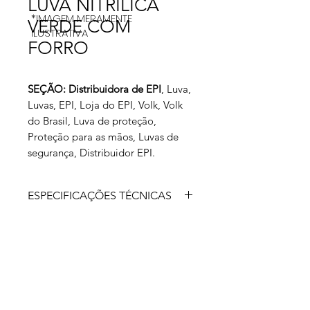
LUVA NITRILICA
*IMAGEM MERAMENTE
VERDE COM
ILUSTRATIVA
FORRO
SEÇÃO: Distribuidora de EPI
, Luva,
Luvas, EPI, Loja do EPI, Volk, Volk
do Brasil, Luva de proteção,
Proteção para as mãos, Luvas de
segurança, Distribuidor EPI.
ESPECIFICAÇÕES TÉCNICAS
Luva de segurança confeccionada em
nitrila, revestimento interno em flocos
de algodão e relevo antiderrapante
na face palmar e ponta dos dedos.
Aprovada para: luva de segurança
confeccionada em nitrila,