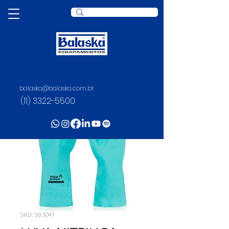
balaska@balaska.com.br
(11) 3322-5500
SKU: 50 5047