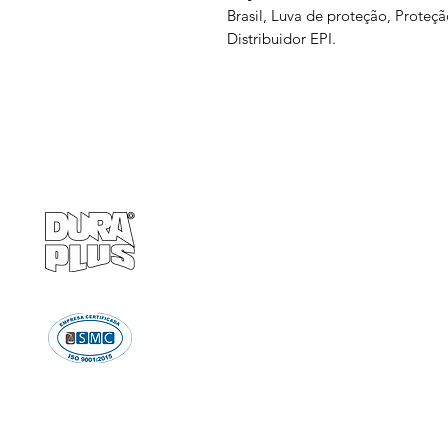
Brasil, Luva de proteção, Proteç
Distribuidor EPI.
Empresa
Produto
GRUPO BALASKA
Calçados de pr
Capacetes de p
Cremes de pro
Chuveiro e Lava
Descartáve
Detectores d
Emergência e Proteç
Ergonomi
Estiletes
Impermeáve
Luvas e Mang
Proteção Audi
Proteção em A
Proteção Respir
Proteção Vis
Roupas de Pro