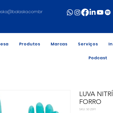
aska@balaska.com.br
resa
Produtos
Marcas
Serviços
I
Podcast
LUVA NITR
FORRO
SKU: 50 2591