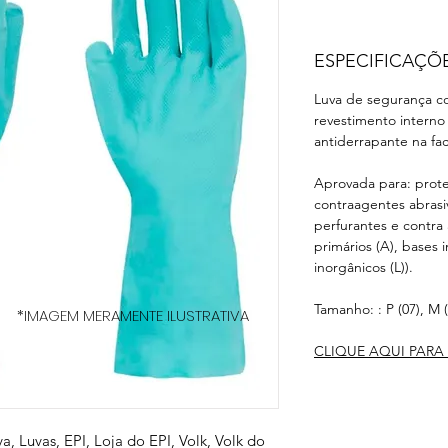
ESPECIFICAÇÕ
Luva de segurança co
revestimento interno
antiderrapante na fa
Aprovada para: prot
contraagentes abrasiv
perfurantes e contra
primários (A), bases 
inorgânicos (L)).
Tamanho: : P (07), M (
*IMAGEM MERAMENTE ILUSTRATIVA
CLIQUE AQUI PARA 
va, Luvas, EPI, Loja do EPI, Volk, Volk do