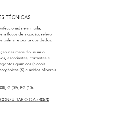
ES TÉCNICAS
nfeccionada em nitrila,
 em flocos de algodão, relevo
ce palmar e ponta dos dedos.
eção das mãos do usuário
os, escoriantes, cortantes e
 agentes químicos (álcoois
inorgânicas (K) e ácidos Minerais
08), G (09), EG (10).
CONSULTAR O C.A.: 40570