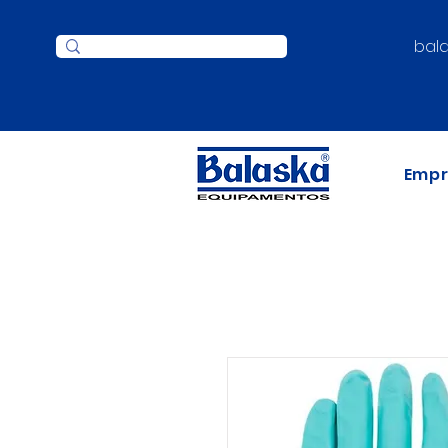
bal
Emp