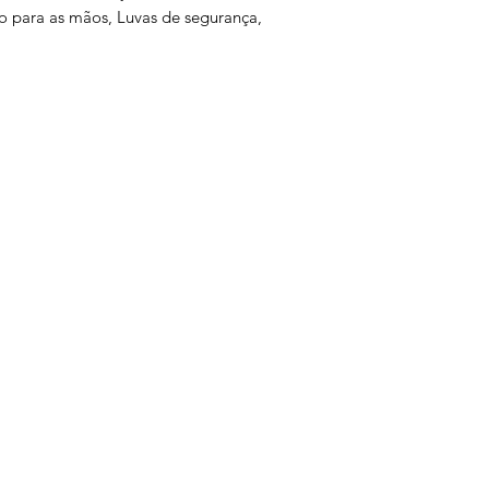
ão para as mãos, Luvas de segurança,
s
Serviços
Informativo
Inter
oteção
Links Úteis
roteção
Notícias
teção
Ponto Seguro
 Olhos
is
e gás
ão Ambiental
a
is
otes
tiva
ltura
atória
ual
teção