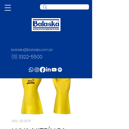
balaska@balaska.com.br
(11) 3322-5500
SKU: 50 2579