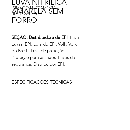
LUVA NITRÍLICA
*IMAGEM MERAMENTE
AMARELA SEM
ILUSTRATIVA
FORRO
SEÇÃO: Distribuidora de EPI
, Luva,
Luvas, EPI, Loja do EPI, Volk, Volk
do Brasil, Luva de proteção,
Proteção para as mãos, Luvas de
segurança, Distribuidor EPI.
ESPECIFICAÇÕES TÉCNICAS
Luva de segurança confeccionada em
nitrila, relevo antiderrapante na face
palmar e ponta dos dedos.
Aprovada para: indicada para
trabalhos gerais leves e médios,
protegendo o trabalhador contra