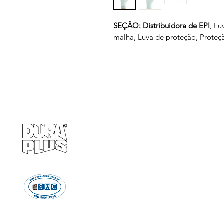
SEÇÃO: Distribuidora de EPI
, Lu
malha, Luva de proteção, Proteçã
Empresa
Produto
GRUPO BALASKA
Calçados de pr
Capacetes de p
Cremes de pro
Chuveiro e Lava
Descartáve
Detectores d
Emergência e Proteç
Ergonomi
Estiletes
Impermeáve
Luvas e Mang
Proteção Audi
Proteção em A
Proteção Respir