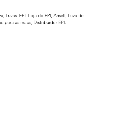
va, Luvas, EPI, Loja do EPI, Ansell, Luva de
o para as mãos, Distribuidor EPI.
s
Serviços
Informativo
Inter
oteção
Links Úteis
roteção
Notícias
teção
Ponto Seguro
 Olhos
is
e gás
ão Ambiental
a
is
otes
tiva
ltura
atória