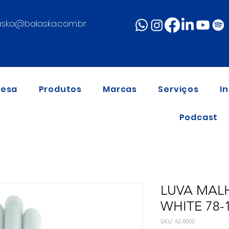
aska@balaska.com.br
resa
Produtos
Marcas
Serviços
I
Podcast
LUVA MAL
WHITE 78-
SKU: 42 8002