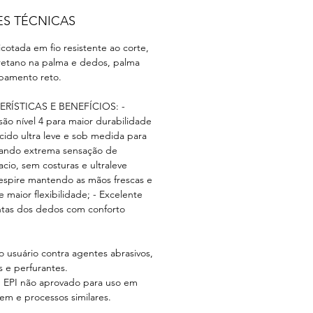
ES TÉCNICAS
cotada em fio resistente ao corte,
etano na palma e dedos, palma
abamento reto.
ERÍSTICAS E BENEFÍCIOS: -
são nível 4 para maior durabilidade
ecido ultra leve e sob medida para
riando extrema sensação de
acio, sem costuras e ultraleve
espire mantendo as mãos frescas e
e maior flexibilidade; - Excelente
ntas dos dedos com conforto
 usuário contra agentes abrasivos,
s e perfurantes.
s: EPI não aprovado para uso em
m e processos similares.