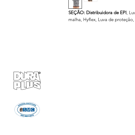
SEÇÃO: Distribuidora de EPI
, Lu
malha, Hyflex, Luva de proteção,
Empresa
Produto
GRUPO BALASKA
Calçados de pr
Capacetes de p
Cremes de pro
Chuveiro e Lava
Descartáve
Detectores d
Emergência e Proteç
Ergonomi
Estiletes
Impermeáve
Luvas e Mang
Proteção Audi
Proteção em A
Proteção Respir
Proteção Vis