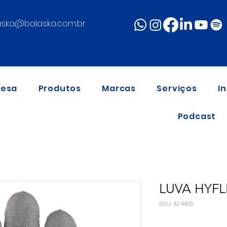
aska@balaska.com.br
resa
Produtos
Marcas
Serviços
I
Podcast
LUVA HYFL
SKU: 42 4405