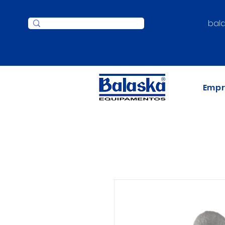
bal
Emp