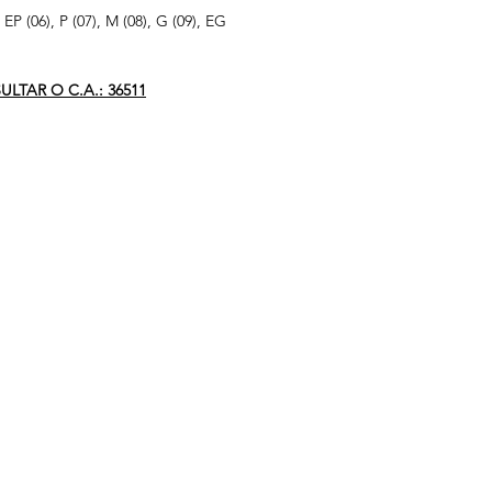
 (06), P (07), M (08), G (09), EG
LTAR O C.A.: 36511