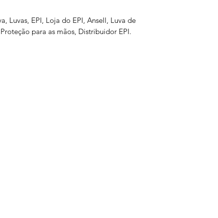
va, Luvas, EPI, Loja do EPI, Ansell, Luva de
 Proteção para as mãos, Distribuidor EPI.
s
Serviços
Informativo
Inter
oteção
Links Úteis
roteção
Notícias
teção
Ponto Seguro
 Olhos
is
e gás
ão Ambiental
a
is
otes
tiva
ltura
atória
ual