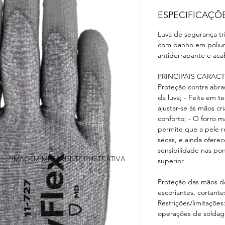
ESPECIFICAÇÕ
Luva de segurança tri
com banho em poliur
antiderrapante e ac
PRINCIPAIS CARACT
Proteção contra abra
da luva; - Feita em t
ajustar-se às mãos c
conforto; - O forro m
permite que a pele r
secas, e ainda oferec
sensibilidade nas po
*IMAGEM MERAMENTE ILUSTRATIVA
superior.
Proteção das mãos do
escoriantes, cortante
Restrições/limitaçõe
operações de soldage