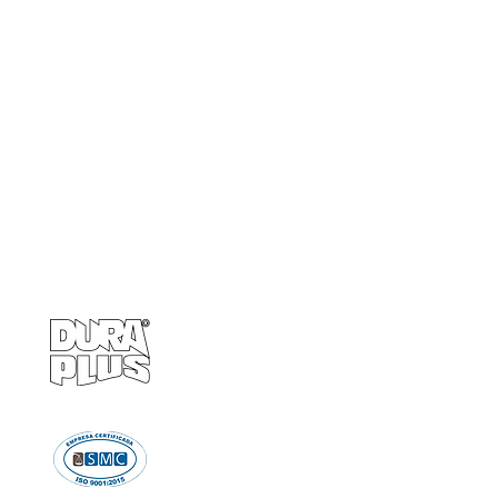
Empresa
Produto
GRUPO BALASKA
Calçados de pr
Capacetes de p
Cremes de pro
Chuveiro e Lava
Descartáve
Detectores d
Emergência e Proteç
Ergonomi
Estiletes
Impermeáve
Luvas e Mang