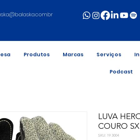
aska@balaska.com.br
resa
Produtos
Marcas
Serviços
I
Podcast
LUVA HER
COURO SX 
SKU: 19 3004