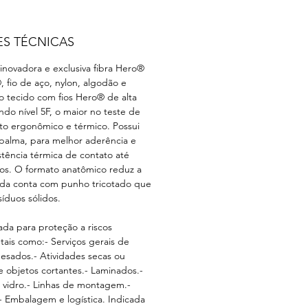
ES TÉCNICAS
inovadora e exclusiva fibra Hero®
 fio de aço, nylon, algodão e
o tecido com fios Hero® de alta
endo nível 5F, o maior no teste de
to ergonômico e térmico. Possui
palma, para melhor aderência e
stência térmica de contato até
os. O formato anatômico reduz a
nda conta com punho tricotado que
síduos sólidos.
ada para proteção a riscos
tais como:- Serviços gerais de
esados.- Atividades secas ou
 objetos cortantes.- Laminados.-
e vidro.- Linhas de montagem.-
 Embalagem e logística. Indicada