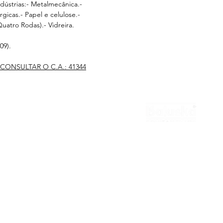
dústrias:- Metalmecânica.-
rgicas.- Papel e celulose.-
uatro Rodas).- Vidreira.
09).
CONSULTAR O C.A.: 41344
national
Contato
Cotação
Revendedor
MATRIZ
Representante
Trabalhe Conosco
(11) 3322-5500
balaska@balaska.com.br
Estrada Água Chata 3050
Guarulhos São Paulo | Brasil