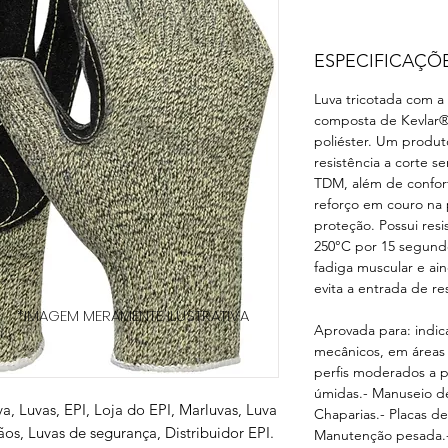
ESPECIFICAÇÕ
Luva tricotada com a 
composta de Kevlar®,
poliéster. Um produt
resistência a corte s
TDM, além de confor
reforço em couro na 
proteção. Possui resi
250°C por 15 segund
fadiga muscular e ai
evita a entrada de re
*IMAGEM MERAMENTE ILUSTRATIVA
Aprovada para: indic
mecânicos, em áreas 
perfis moderados a p
úmidas.- Manuseio de
va, Luvas, EPI, Loja do EPI, Marluvas, Luva
Chaparias.- Placas d
os, Luvas de segurança, Distribuidor EPI.
Manutenção pesada.-