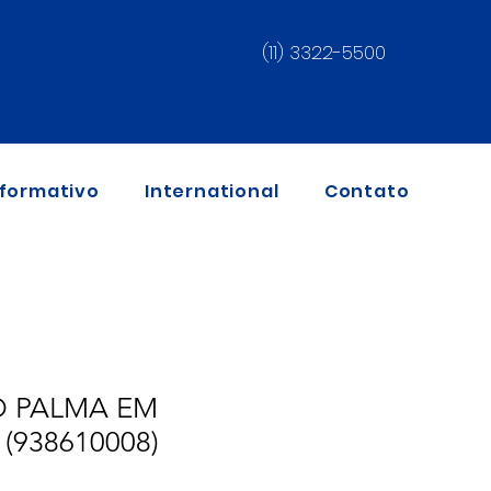
(11) 3322-5500
nformativo
International
Contato
O PALMA EM
(938610008)