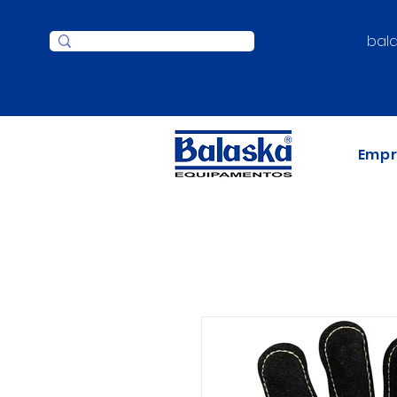
bal
Emp