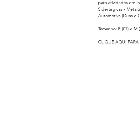
para atividades em in
Siderúrgicas.- Metalú
Automotiva (Duas e Q
Tamanho: P (07) e M (
CLIQUE AQUI PARA 
s
Serviços
Informativo
Inter
oteção
Links Úteis
roteção
Notícias
teção
Ponto Seguro
 Olhos
is
e gás
ão Ambiental
a
is
otes