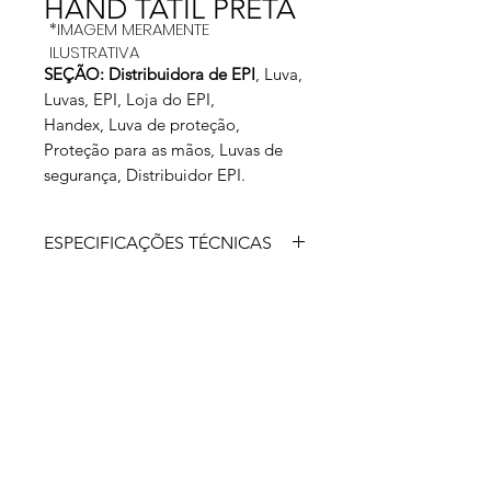
HAND TATIL PRETA
*IMAGEM MERAMENTE
ILUSTRATIVA
SEÇÃO: Distribuidora de EPI
, Luva,
Luvas, EPI, Loja do EPI,
Handex, Luva de proteção,
Proteção para as mãos, Luvas de
segurança, Distribuidor EPI.
ESPECIFICAÇÕES TÉCNICAS
Luva de segurança confeccionada
com base em fibras sintéticas,
revestimento da palma, face palmar e
ponta dos dedos em poliuretano,
dorso ventilado, punho com inserções
de fibras elásticas e acabamento em
fibras sintéticas.
Aprovado para: é indicada sua