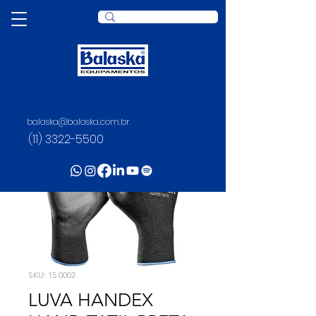
balaska@balaska.com.br
(11) 3322-5500
SKU: 15 0002
LUVA HANDEX