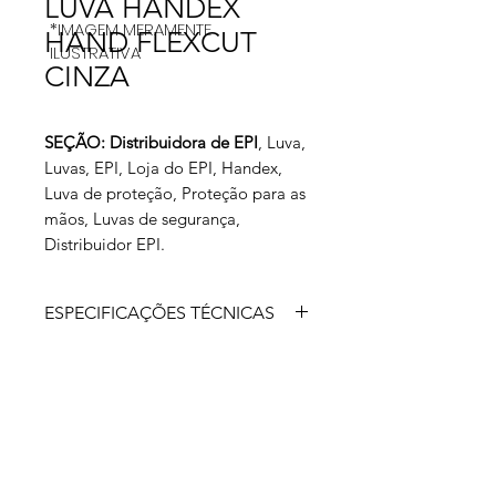
LUVA HANDEX
*IMAGEM MERAMENTE
HAND FLEXCUT
ILUSTRATIVA
CINZA
SEÇÃO: Distribuidora de EPI
, Luva,
Luvas, EPI, Loja do EPI, Handex,
Luva de proteção, Proteção para as
mãos, Luvas de segurança,
Distribuidor EPI.
ESPECIFICAÇÕES TÉCNICAS
Luva de segurança tricotada com
resistência ao corte (TDM),
confeccionada em fibras sintéticas,
fios de elastano e polietileno de alta
performance, revestimento da palma,
face palmar e ponta dos dedos em
poliuretano (PU) antiderrapante,