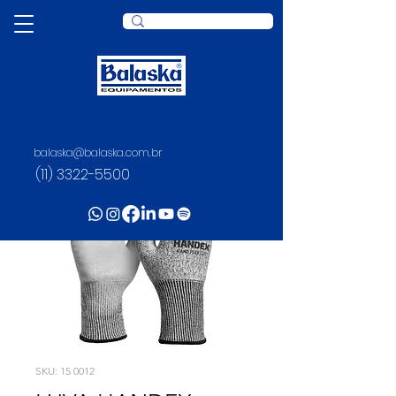
balaska@balaska.com.br
(11) 3322-5500
SKU: 15 0012