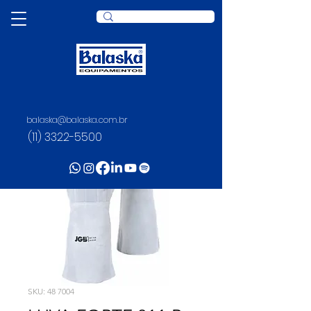
balaska@balaska.com.br
(11) 3322-5500
SKU: 48 7004