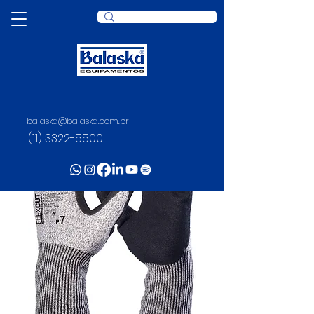
balaska@balaska.com.br
(11) 3322-5500