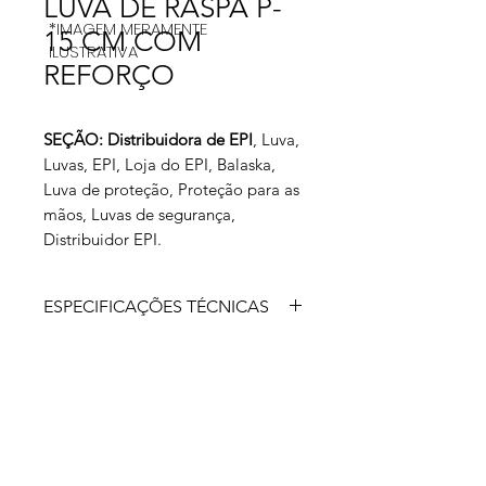
LUVA DE RASPA P-
*IMAGEM MERAMENTE
15 CM COM
ILUSTRATIVA
REFORÇO
SEÇÃO: Distribuidora de EPI
, Luva,
Luvas, EPI, Loja do EPI, Balaska,
Luva de proteção, Proteção para as
mãos, Luvas de segurança,
Distribuidor EPI.
ESPECIFICAÇÕES TÉCNICAS
Luva de segurança confeccionada em
raspa, tira reforço externo em raspa
entre polegar e indicador, reforço
interno na palma e
dedos, com punhos 15cm.
Aprovada para: proteção das mãos