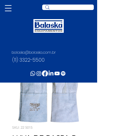
balaska@balaska.com.br
(11) 3322-5500
SKU: 22 5015