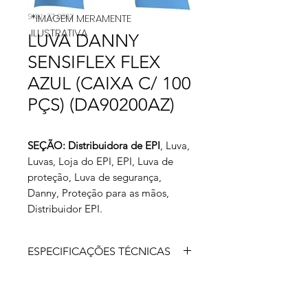
SKU: 37 0382
*IMAGEM MERAMENTE
ILUSTRATIVA
LUVA DANNY
SENSIFLEX FLEX
AZUL (CAIXA C/ 100
PÇS) (DA90200AZ)
SEÇÃO: Distribuidora de EPI
, Luva,
Luvas, Loja do EPI, EPI, Luva de
proteção, Luva de segurança,
Danny, Proteção para as mãos,
Distribuidor EPI.
ESPECIFICAÇÕES TÉCNICAS
A luva Sensiflex Flex é confeccionada
em borracha nitrílica e sua espessura
foi desenvolvida para proporcionar