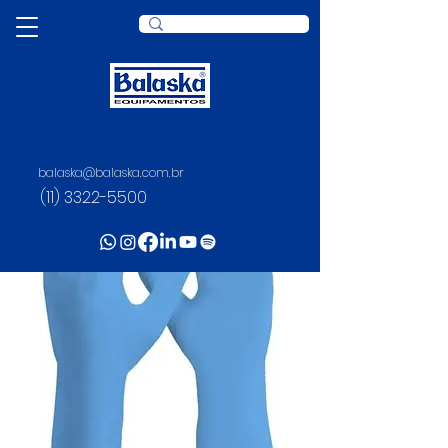
balaska@balaska.com.br
(11) 3322-5500