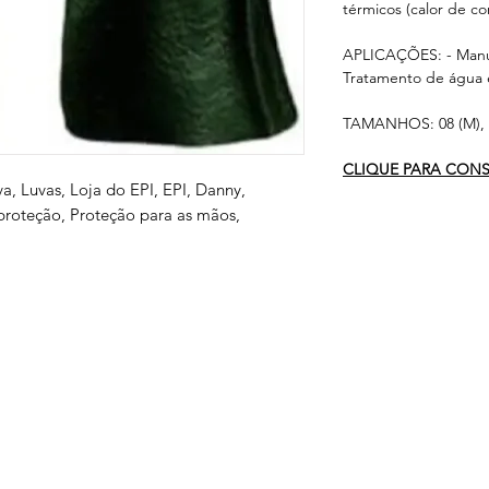
térmicos (calor de co
APLICAÇÕES: - Manus
Tratamento de água e
TAMANHOS: 08 (M), 0
CLIQUE PARA CONSU
va, Luvas, Loja do EPI, EPI, Danny,
 proteção, Proteção para as mãos,
s
Serviços
Informativo
Inter
oteção
Links Úteis
roteção
Notícias
teção
Ponto Seguro
 Olhos