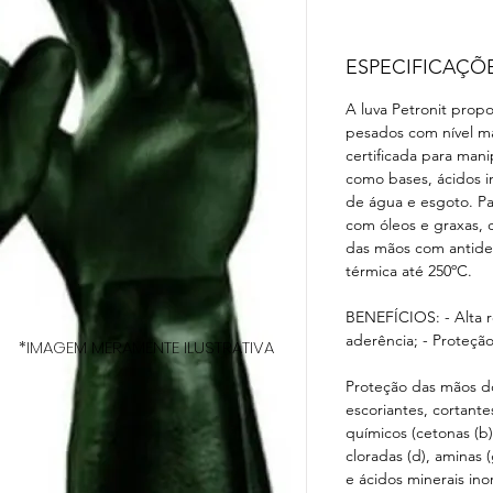
ESPECIFICAÇÕ
A luva Petronit propo
pesados com nível má
certificada para mani
como bases, ácidos i
de água e esgoto. Pa
com óleos e graxas,
das mãos com antide
térmica até 250ºC.
BENEFÍCIOS: - Alta r
aderência; - Proteção
*IMAGEM MERAMENTE ILUSTRATIVA
Proteção das mãos do
escoriantes, cortante
químicos (cetonas (b),
cloradas (d), aminas (
e ácidos minerais ino