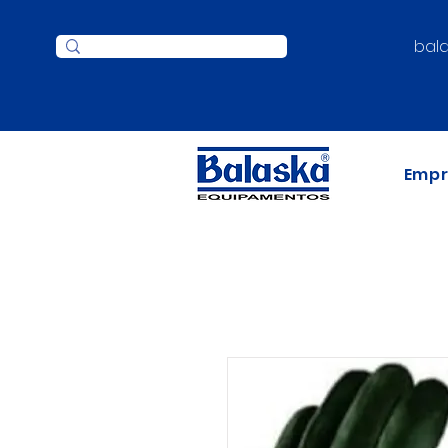
bal
Emp