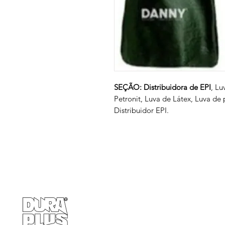
SEÇÃO: Distribuidora de EPI
, Lu
Petronit, Luva de Látex, Luva de
Distribuidor EPI.
Empresa
Produto
GRUPO BALASKA
Calçados de pr
Capacetes de p
Cremes de pro
Chuveiro e Lava