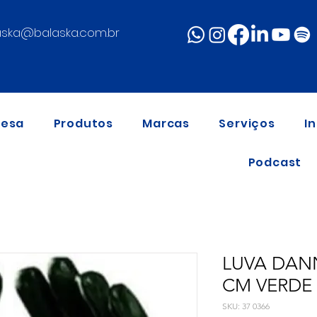
aska@balaska.com.br
resa
Produtos
Marcas
Serviços
I
Podcast
LUVA DAN
CM VERDE
SKU: 37 0366