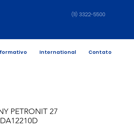
(11) 3322-5500
nformativo
International
Contato
NY PETRONIT 27
 DA12210D