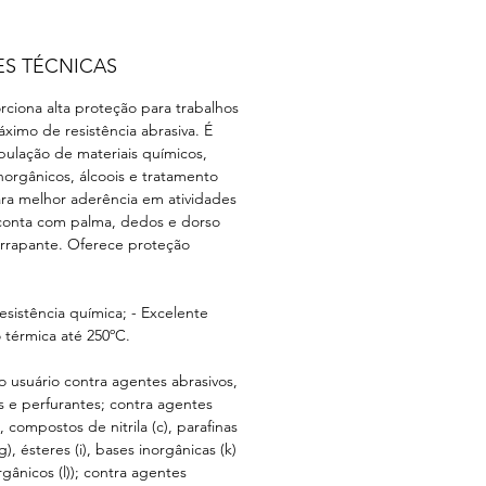
ES TÉCNICAS
rciona alta proteção para trabalhos
ximo de resistência abrasiva. É
pulação de materiais químicos,
norgânicos, álcoois e tratamento
ra melhor aderência em atividades
 conta com palma, dedos e dorso
rrapante. Oferece proteção
esistência química; - Excelente
 térmica até 250ºC.
 usuário contra agentes abrasivos,
s e perfurantes; contra agentes
 compostos de nitrila (c), parafinas
g), ésteres (i), bases inorgânicas (k)
rgânicos (l)); contra agentes