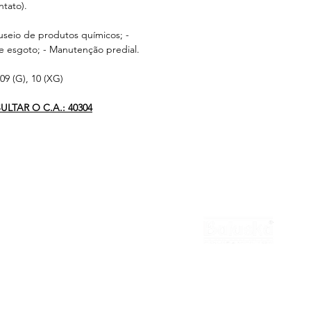
ntato).
eio de produtos químicos; -
 esgoto; - Manutenção predial.
9 (G), 10 (XG)
LTAR O C.A.: 40304
national
Contato
Cotação
Revendedor
MATRIZ
Representante
Trabalhe Conosco
(11) 3322-5500