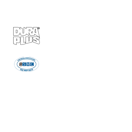
Empresa
Produto
GRUPO BALASKA
Calçados de pr
Capacetes de p
Cremes de pro
Chuveiro e Lava
Descartáve
Detectores d
Emergência e Proteç
Ergonomi
Estiletes
Impermeáve
Luvas e Mang
Proteção Audi
Proteção em A
Proteção Respir
Proteção Vis
Roupas de Pro
Sinalizaçã
Solda e Fac