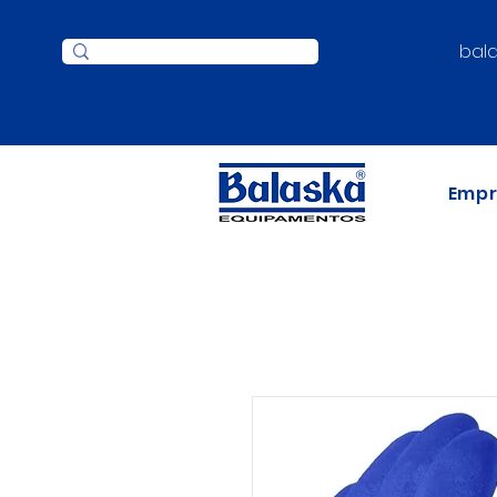
bal
Emp