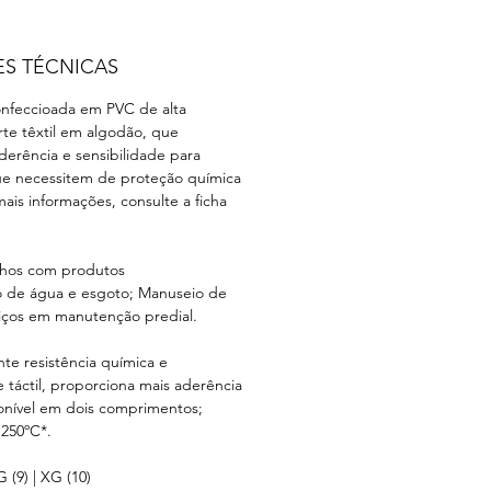
ES TÉCNICAS
onfeccioada em PVC de alta
rte têxtil em algodão, que
erência e sensibilidade para
ue necessitem de proteção química
mais informações, consulte a ficha
hos com produtos
o de água e esgoto; Manuseio de
viços em manutenção predial.
e resistência química e
e táctil, proporciona mais aderência
ponível em dois comprimentos;
 250ºC*.
(9) | XG (10)