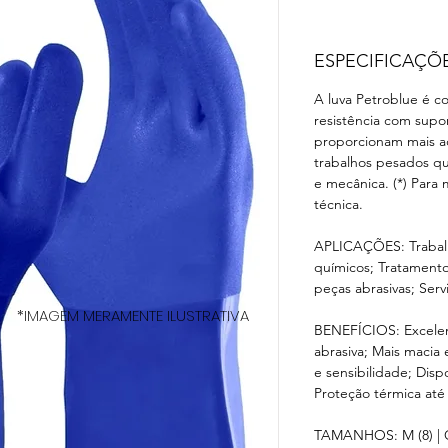
ESPECIFICAÇÕ
A luva Petroblue é c
resistência com supo
proporcionam mais ad
trabalhos pesados q
e mecânica. (*) Para 
técnica.
APLICAÇÕES: Trabal
químicos; Tratament
peças abrasivas; Ser
*IMAGEM MERAMENTE ILUSTRATIVA
BENEFÍCIOS: Excelent
abrasiva; Mais macia 
e sensibilidade; Dis
Proteção térmica até
TAMANHOS: M (8) | G 