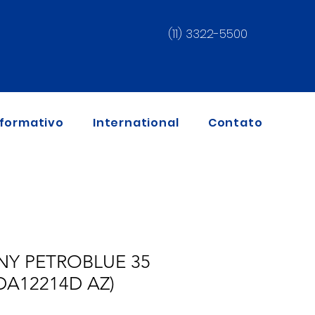
(11) 3322-5500
nformativo
International
Contato
NY PETROBLUE 35
DA12214D AZ)