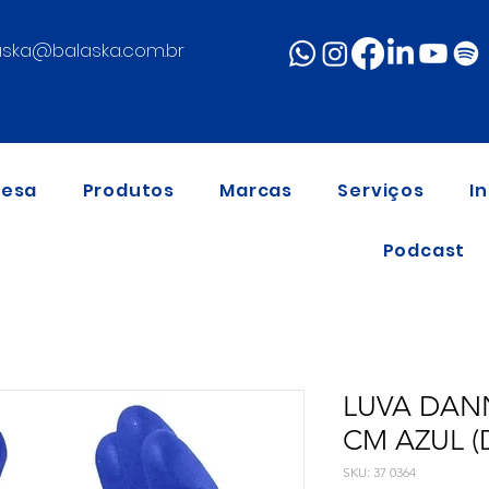
aska@balaska.com.br
resa
Produtos
Marcas
Serviços
I
Podcast
LUVA DAN
CM AZUL (
SKU: 37 0364