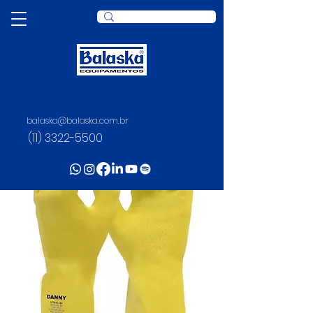
balaska@balaska.com.br
(11) 3322-5500