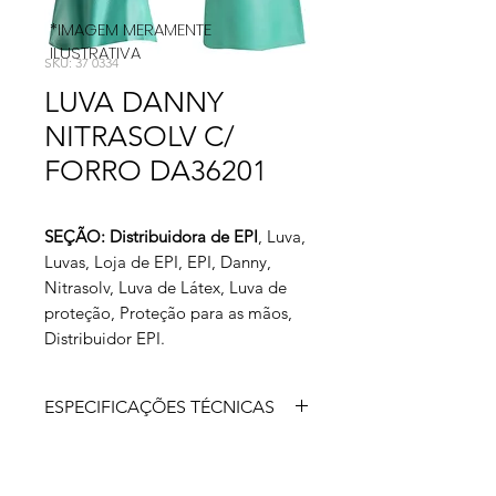
*IMAGEM MERAMENTE
ILUSTRATIVA
SKU: 37 0334
LUVA DANNY
NITRASOLV C/
FORRO DA36201
SEÇÃO: Distribuidora de EPI
, Luva,
Luvas, Loja de EPI, EPI, Danny,
Nitrasolv, Luva de Látex, Luva de
proteção, Proteção para as mãos,
Distribuidor EPI.
ESPECIFICAÇÕES TÉCNICAS
A luva Nitrasolv é confeccionada em
borracha nitrílica e oferece proteção