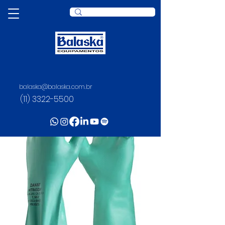
balaska@balaska.com.br
(11) 3322-5500