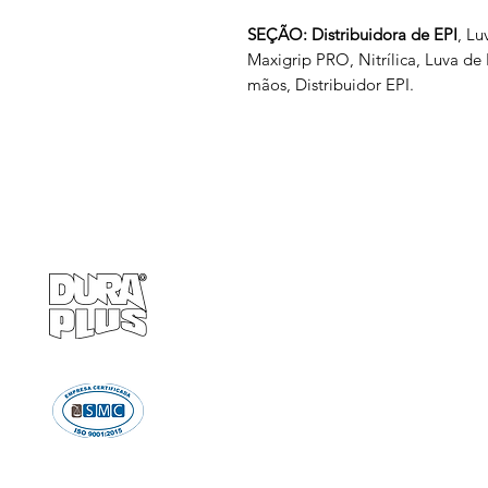
SEÇÃO: Distribuidora de EPI
, Lu
Maxigrip PRO, Nitrílica, Luva de
mãos, Distribuidor EPI.
Empresa
Produto
GRUPO BALASKA
Calçados de pr
Capacetes de p
Cremes de pro
Chuveiro e Lava
Descartáve
Detectores d
Emergência e Proteç
Ergonomi
Estiletes
Impermeáve
Luvas e Mang
Proteção Audi
Proteção em A
Proteção Respir