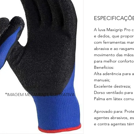
ESPECIFICAÇÕ
A luva Maxigrip Pro 
e dedos, que propor
com ferramentas manu
abrasiva e ao rasgame
movimento das mãos, 
para melhor conforto
Benefícios:
Alta aderência para 
manuais;
Excelente destreza;
Dorso ventilado para
*IMAGEM MERAMENTE ILUSTRATIVA
Palma em látex corr
Aprovado para: Prote
agentes abrasivos, es
e contra agentes t