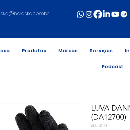
aska@balaska.com.br
resa
Produtos
Marcas
Serviços
I
Podcast
LUVA DAN
(DA12700)
SKU: 37 0314