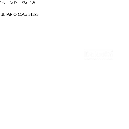
8) | G (9) | XG (10)
LTAR O C.A.: 31323
national
Contato
Cotação
Revendedor
MATRIZ
Representante
Trabalhe Conosco
(11) 3322-5500
balaska@balaska.com.br
Estrada Água Chata 3050
Guarulhos São Paulo | Brasil
CAMAÇARI BA
(71) 3644-5000