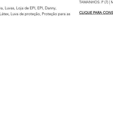
TAMANHOS: P (7) | M (
va, Luvas, Loja de EPI, EPI, Danny,
CLIQUE PARA CONSU
 Látex, Luva de proteção, Proteção para as
s
Serviços
Informativo
Inter
oteção
Links Úteis
roteção
Notícias
teção
Ponto Seguro
 Olhos
is
e gás
ão Ambiental
a
is
otes
tiva
ltura
atória