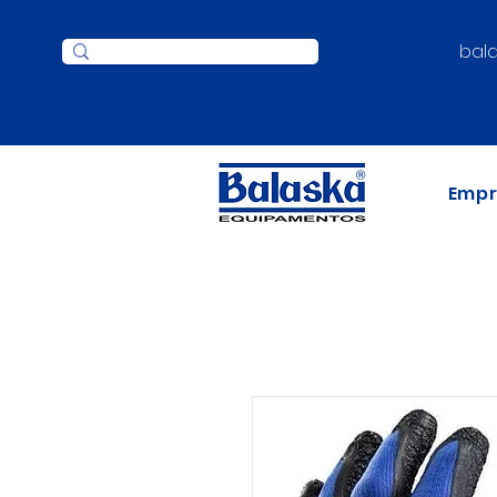
bal
Emp