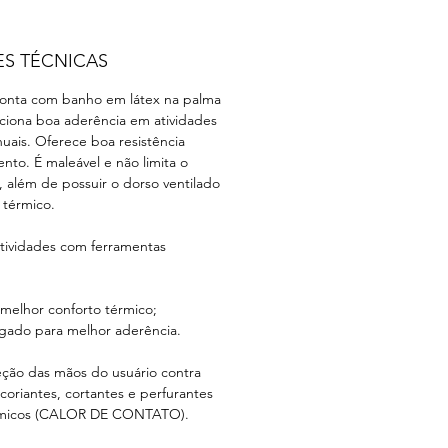
ES TÉCNICAS
conta com banho em látex na palma
ciona boa aderência em atividades
ais. Oferece boa resistência
nto. É maleável e não limita o
além de possuir o dorso ventilado
 térmico.
atividades com ferramentas
 melhor conforto térmico;
ugado para melhor aderência.
ção das mãos do usuário contra
coriantes, cortantes e perfurantes
érmicos (CALOR DE CONTATO).