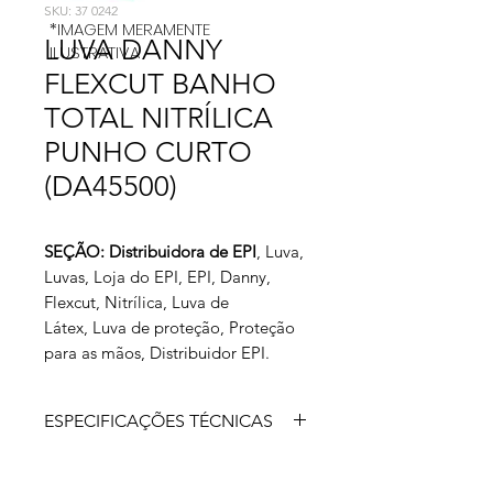
SKU: 37 0242
*IMAGEM MERAMENTE
LUVA DANNY
ILUSTRATIVA
FLEXCUT BANHO
TOTAL NITRÍLICA
PUNHO CURTO
(DA45500)
SEÇÃO: Distribuidora de EPI
, Luva,
Luvas, Loja do EPI, EPI, Danny,
Flexcut, Nitrílica, Luva de
Látex, Luva de proteção, Proteção
para as mãos, Distribuidor EPI.
ESPECIFICAÇÕES TÉCNICAS
Luva de segurança confeccionada em
náilon, polietileno de alta densidade,