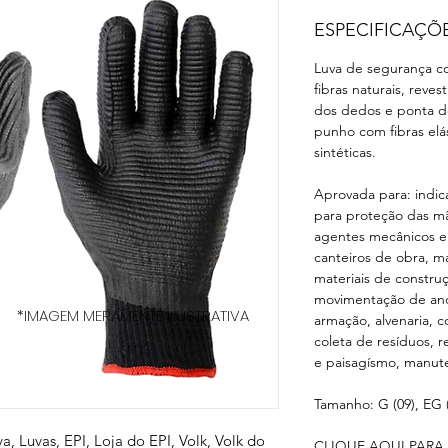
ESPECIFICAÇÕ
Luva de segurança co
fibras naturais, reve
dos dedos e ponta d
punho com fibras elá
sintéticas.
Aprovada para: indic
para proteção das mã
agentes mecânicos e 
canteiros de obra, 
materiais de construç
movimentação de anda
*IMAGEM MERAMENTE ILUSTRATIVA
armação, alvenaria, c
coleta de resíduos, r
e paisagísmo, manut
Tamanho: G (09), EG (
va, Luvas, EPI, Loja do EPI, Volk, Volk do
CLIQUE AQUI PARA 