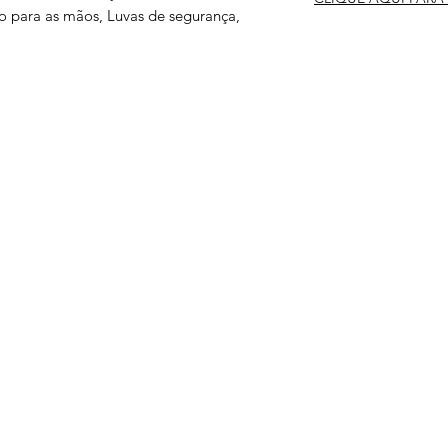
ão para as mãos, Luvas de segurança,
s
Serviços
Informativo
Inter
oteção
Links Úteis
roteção
Notícias
teção
Ponto Seguro
 Olhos
is
e gás
ão Ambiental
a
is
otes
tiva
ltura
atória
ual
teção