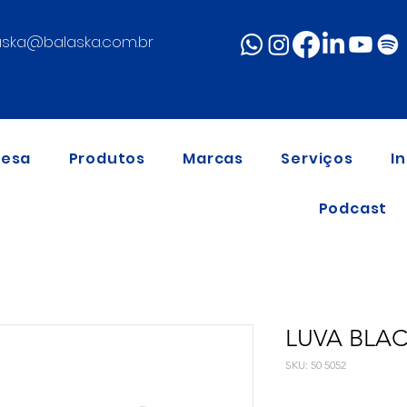
aska@balaska.com.br
resa
Produtos
Marcas
Serviços
I
Podcast
LUVA BLA
SKU: 50 5052