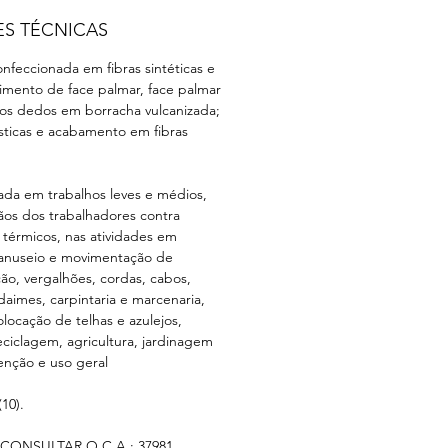
ES TÉCNICAS
nfeccionada em fibras sintéticas e
stimento de face palmar, face palmar
os dedos em borracha vulcanizada;
sticas e acabamento em fibras
ada em trabalhos leves e médios,
os dos trabalhadores contra
térmicos, nas atividades em
manuseio e movimentação de
ão, vergalhões, cordas, cabos,
imes, carpintaria e marcenaria,
olocação de telhas e azulejos,
eciclagem, agricultura, jardinagem
enção e uso geral
10).
CONSULTAR O C.A.: 37981