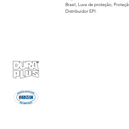
Brasil, Luva de proteção, Proteç
Distribuidor EPI.
Empresa
Produto
GRUPO BALASKA
Calçados de pr
Capacetes de p
Cremes de pro
Chuveiro e Lava
Descartáve
Detectores d
Emergência e Proteç
Ergonomi
Estiletes
Impermeáve
Luvas e Mang
Proteção Audi
Proteção em A
Proteção Respir
Proteção Vis
Roupas de Pro