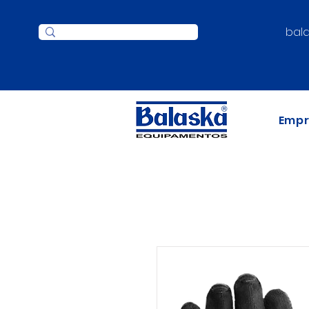
bal
Emp