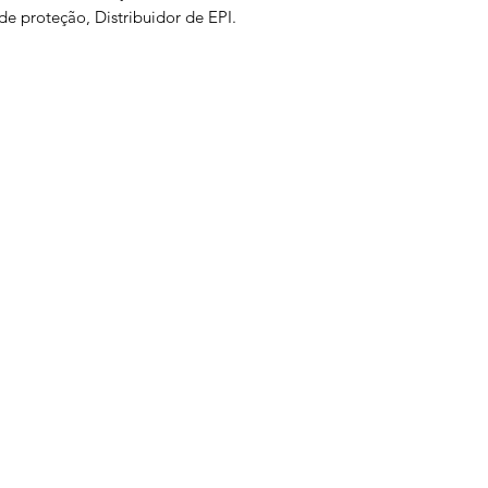
de proteção, Distribuidor de EPI.
s
Serviços
Informativo
Inter
oteção
Links Úteis
roteção
Notícias
teção
Ponto Seguro
 Olhos
is
e gás
ão Ambiental
a
is
otes
tiva
ltura
atória
ual
teção
o
ial