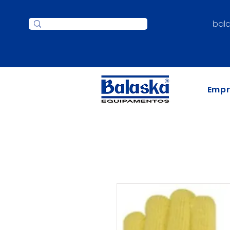
bal
Emp