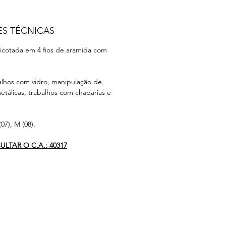
ES TÉCNICAS
icotada em 4 fios de aramida com
alhos com vidro, manipulação de
etálicas, trabalhos com chaparias e
07), M (08).
LTAR O C.A.: 40317