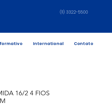
(11) 3322-5500
nformativo
International
Contato
IDA 16/2 4 FIOS
CM