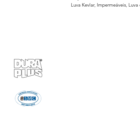
Luva Kevlar, Impermeáveis, Luva 
Empresa
Produto
GRUPO BALASKA
Calçados de pr
Capacetes de p
Cremes de pro
Chuveiro e Lava
Descartáve
Detectores d
Emergência e Proteç
Ergonomi
Estiletes
Impermeáve
Luvas e Mang
Proteção Audi
Proteção em A
Proteção Respir
Proteção Vis
Roupas de Pro
Sinalizaçã
Solda e Fac