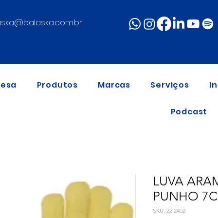
aska@balaska.com.br
resa
Produtos
Marcas
Serviços
I
Podcast
LUVA ARAM
PUNHO 7
SKU: 22 2402