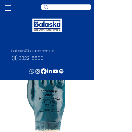
balaska@balaska.com.br
(11) 3322-5500