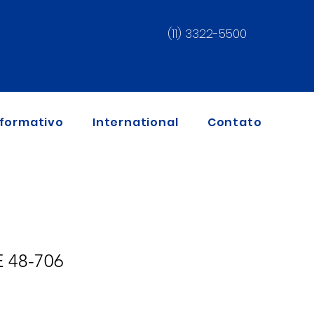
(11) 3322-5500
nformativo
International
Contato
 48-706