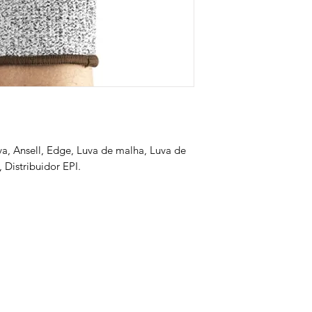
va, Ansell, Edge, Luva de malha, Luva de
 Distribuidor EPI.
s
Serviços
Informativo
Inter
oteção
Links Úteis
roteção
Notícias
teção
Ponto Seguro