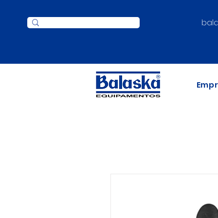
bal
Emp