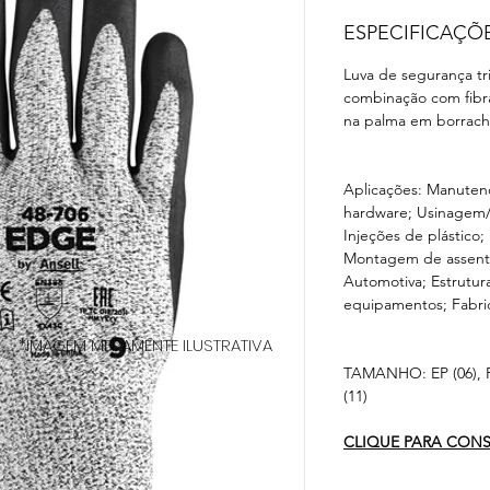
ESPECIFICAÇÕ
Luva de segurança tr
combinação com fibr
na palma em borracha 
Aplicações: Manuten
hardware; Usinagem
Injeções de plástico
Montagem de assento 
Automotiva; Estrutur
equipamentos; Fabri
*IMAGEM MERAMENTE ILUSTRATIVA
TAMANHO: EP (06), P 
(11)
CLIQUE PARA CONSU