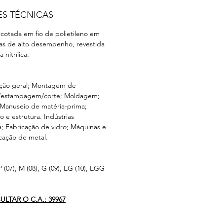
ES TÉCNICAS
icotada em fio de polietileno em
as de alto desempenho, revestida
nitrílica.
ção geral; Montagem de
/estampagem/corte; Moldagem;
; Manuseio de matéria-prima;
e estrutura. Indústrias
a; Fabricação de vidro; Máquinas e
cação de metal.
(07), M (08), G (09), EG (10), EGG
LTAR O C.A.: 39967