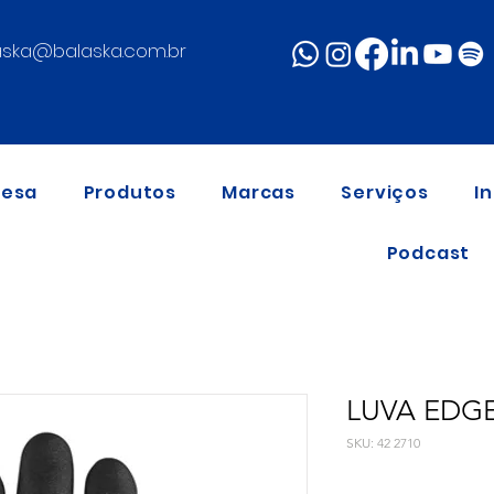
aska@balaska.com.br
resa
Produtos
Marcas
Serviços
I
Podcast
LUVA EDGE
SKU: 42 2710