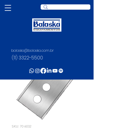
balaska@balaska.com.br
(11) 3322-5500
SKU: 70 6032