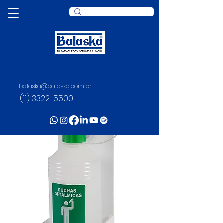
balaska@balaska.com.br
(11) 3322-5500