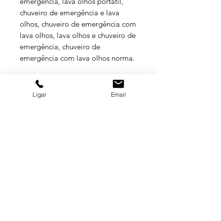
emergência, lava olhos portátil,
chuveiro de emergência e lava
olhos, chuveiro de emergência com
lava olhos, lava olhos e chuveiro de
emergência, chuveiro de
emergência com lava olhos norma.
ESPECIFICAÇÕES TÉCNICAS
Ligar
Email
Modelo D008-500 é uma ducha
oftálmica de emergência, composta
por uma garrafa de plástico com
capacidade de 500 ml, um
GRUPO BALASKA
esguicho de plástico verde resistente
a materiais químicos, uma tampa de
proteção contra impurezas, dreno
MATRIZ
respiro (tubo) em
(11) 3322-5500
plástico e uma ventosa plástica para
balaska@balaska.com.br
fixação em vidro ou parede.
Estrada Água Chata 3050
Guarulhos São Paulo | Brasil
Empresa