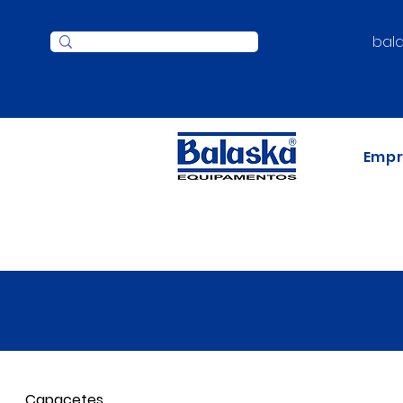
bal
Emp
Capacetes