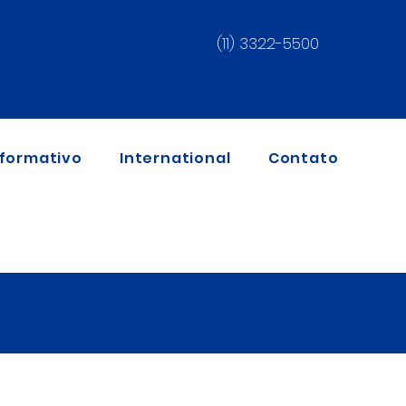
(11) 3322-5500
nformativo
International
Contato